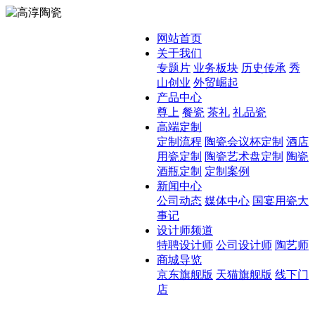
网站首页
关于我们
专题片
业务板块
历史传承
秀
山创业
外贸崛起
产品中心
尊上
餐瓷
茶礼
礼品瓷
高端定制
定制流程
陶瓷会议杯定制
酒店
用瓷定制
陶瓷艺术盘定制
陶瓷
酒瓶定制
定制案例
新闻中心
公司动态
媒体中心
国宴用瓷大
事记
设计师频道
特聘设计师
公司设计师
陶艺师
商城导览
京东旗舰版
天猫旗舰版
线下门
店