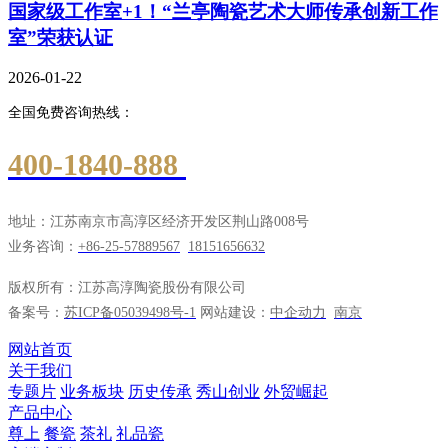
国家级工作室+1！“兰亭陶瓷艺术大师传承创新工作
室”荣获认证
2026-01-22
全国免费咨询热线：
400-1840-888
地址：江苏南京市高淳区经济开发区荆山路008号
业务咨询：
+86-25-57889567
18151656632
版权所有：江苏高淳陶瓷股份有限公司
备案号：
苏ICP备05039498号-1
网站建设：
中企动力
南京
网站首页
关于我们
专题片
业务板块
历史传承
秀山创业
外贸崛起
产品中心
尊上
餐瓷
茶礼
礼品瓷