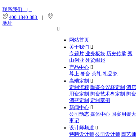
联系我们 |
400-1840-888
|
地址

网站首页
关于我们

专题片
业务板块
历史传承
秀
山创业
外贸崛起
产品中心

尊上
餐瓷
茶礼
礼品瓷
高端定制

定制流程
陶瓷会议杯定制
酒店
用瓷定制
陶瓷艺术盘定制
陶瓷
酒瓶定制
定制案例
新闻中心

公司动态
媒体中心
国宴用瓷大
事记
设计师频道

特聘设计师
公司设计师
陶艺师